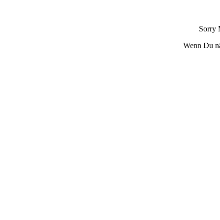
Sorry 
Wenn Du nä